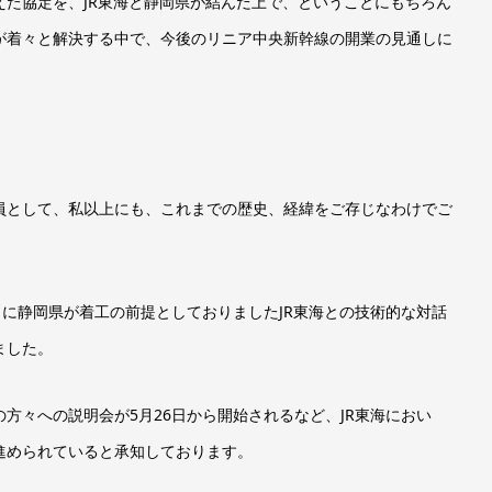
た協定を、JR東海と静岡県が結んだ上で、ということにもちろん
が着々と解決する中で、今後のリニア中央新幹線の開業の見通しに
。
員として、私以上にも、これまでの歴史、経緯をご存じなわけでご
日に静岡県が着工の前提としておりましたJR東海との技術的な対話
ました。
方々への説明会が5月26日から開始されるなど、JR東海におい
進められていると承知しております。