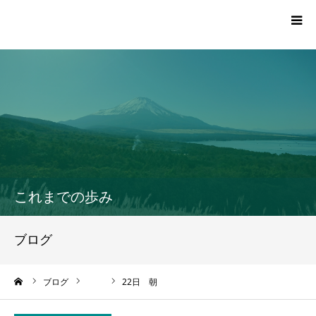
TOP
プロフィール
活動報告一覧
これまでの歩み
党員・サポーター登録
ブログ
お問い合わせ
ーム
ブログ
22日 朝