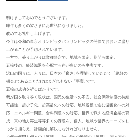
明けましておめでとうございます。
昨年も多くの皆さまにお世話になりました。
改めてお礼申し上げます。
今年は令和の東京オリンピックパラリンピックの開催でおおいに盛り
上がることが予想されています。
一方で、盛り上がりは業種限定で、地域も限定、期間も限定。
五輪後の、経済減退を心配する声が多いのも事実です。
沢山の国々に、人々に、日本の「良さ｣を理解していただく「絶好の
機会｣であることだけはまぎれもない「事実｣です。
五輪の成功を祈るばかりです。
我が国を取り巻く現状は、国民の生活への不安、社会保障制度の持続
可能性、超少子化、超高齢化への対応、地球規模で進む温暖化への対
応、エネルギー問題、食料問題への対応、世界で戦える経済企業の育
成、真の地方再生等等多くの課題を、個人、地域や世界のニーズをし
っかり捕らえ、計画的に解決しなければなりません。
今年一年間も個々の「連携｣、それぞれの地域の「連携｣、国と国の