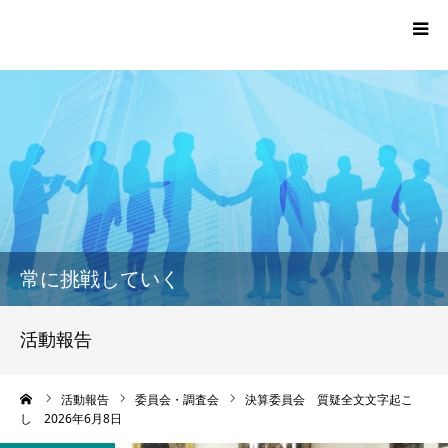
TOP
プロフィール
活動報告一覧
常に挑戦していく
党員・サポーター登録
活動報告
お問い合わせ
ーム
活動報告
委員会・調査会
決算委員会 質疑全文文字起こ
し 2026年6月8日