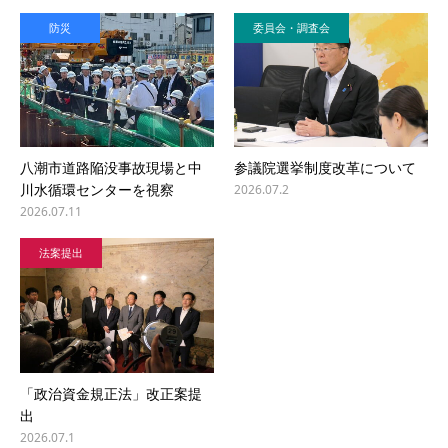
防災
委員会・調査会
八潮市道路陥没事故現場と中
参議院選挙制度改革について
川水循環センターを視察
2026.07.2
2026.07.11
法案提出
「政治資金規正法」改正案提
出
2026.07.1