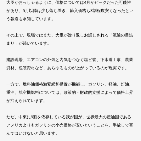
大臣がおっしゃるように、価格については4月がピークだった可能性
があり、5月以降は少し落ち着き、輸入価格も3割程度安くなったとい
う報道も承知しています。
その上で、現場ではまだ、大臣が繰り返しお話しされる「流通の目詰
まり」が続いています。
建設現場、エアコンの外気と内気をつなぐ塩ビ管、下水道工事、農業
資材、包装資材など、あらゆるものが上がっているのが現実です。
一方で、燃料油価格激変緩和措置が機能し、ガソリン、軽油、灯油、
重油、航空機燃料については、政策的・財政的支援によって価格上昇
が抑えられています。
ただ、中東に9割を依存している我が国が、世界最大の産油国である
アメリカよりもガソリンの小売価格が安いということを、手放しで喜
んではいけないと思います。