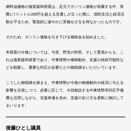
燃料油価格の激変緩和措置は、足元でガソリン価格が高騰する中、実
際に1リットル200円を超える見通しが立った際に、国民生活と経済活
動を守るため、緊急的に速やかに実施せざるを得なかったものです。
そのため、ガソリン価格を引き下げる補助金を始めました。
本措置の今後については、与党、野党の幹部、そして委員からも、こ
れは激変緩和措置であり、中東情勢や価格動向、支援の持続可能性な
どを勘案し、重要な対応が必要だとの御指摘をいただいています。
こうした御指摘を踏まえ、中東情勢が今後の物価動向や経済に与える
影響を注視しつつ、必要に応じて、今回創設する中東情勢等対応予備
費も活用しながら、支援単価を含め、支援の在り方を柔軟に検討して
まいります。
後藤ひとし議員