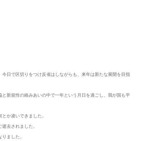
、今日で区切りをつけ反省はしながらも、来年は新たな展開を目指
協と新規性の絡みあいの中で一年という月日を過ごし、我が国も平
何とか凌いできました。
ご逝去されました。
なりました。