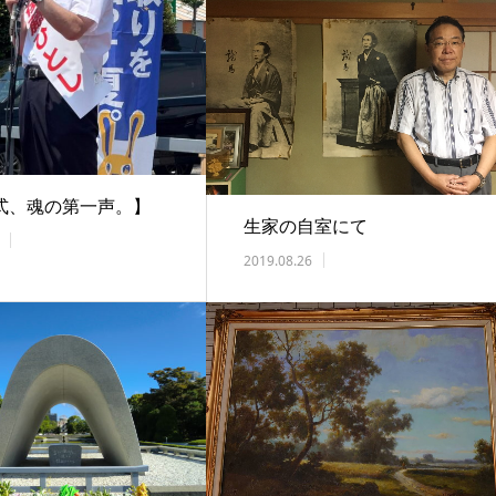
式、魂の第一声。】
生家の自室にて
2019.08.26