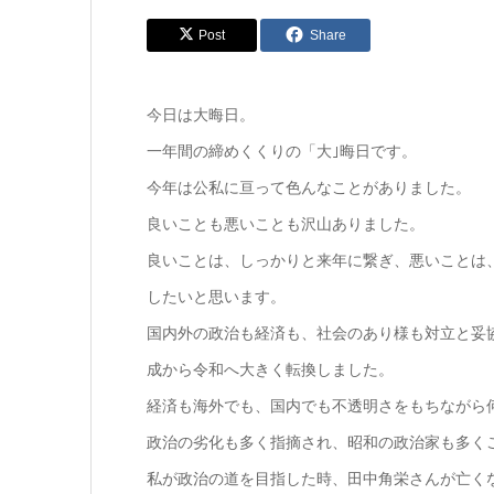
Post
Share
今日は大晦日。
一年間の締めくくりの「大｣晦日です。
今年は公私に亘って色んなことがありました。
良いことも悪いことも沢山ありました。
良いことは、しっかりと来年に繋ぎ、悪いことは
したいと思います。
国内外の政治も経済も、社会のあり様も対立と妥
成から令和へ大きく転換しました。
経済も海外でも、国内でも不透明さをもちながら
政治の劣化も多く指摘され、昭和の政治家も多く
私が政治の道を目指した時、田中角栄さんが亡く