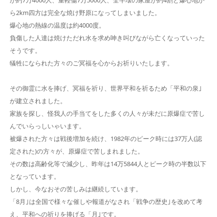
が約7万4000人、重軽傷7万5000人、全半壊の家屋が約4割と爆心地か
ら2km四方は完全な焼け野原になってしまいました。
爆心地の熱線の温度は約4000度。
負傷した人達は焼けただれ水を求め呻き叫びながら亡くなっていった
そうです。
犠牲になられた方々のご冥福を心からお祈りいたします。
その御霊に水を捧げ、冥福を祈り、世界平和を祈るため「平和の泉｣
が建立されました。
家族を探し、怪我人の手当てをした多くの人々が未だに原爆症で苦し
んでいらっしいゃいます。
被爆された方々は戦後増加を続け、1982年のピーク時には37万人(認
定された)の方々が、原爆症で苦しまれました。
その数は高齢化等で減少し、昨年は14万5844人とピーク時の半数以下
となっています。
しかし、今なおその苦しみは継続しています。
「8月｣は全国で様々な催しや報道がなされ「戦争の歴史｣を改めて考
え、平和への祈りを捧げる「月｣です。