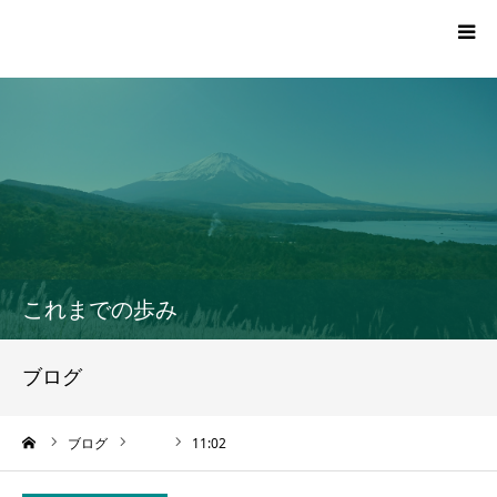
TOP
プロフィール
活動報告一覧
これまでの歩み
党員・サポーター登録
ブログ
お問い合わせ
ーム
ブログ
11:02