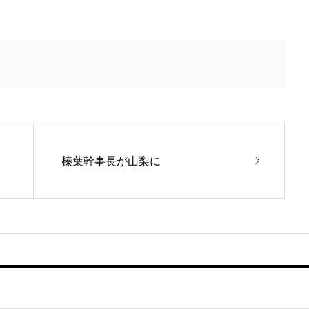
榛葉幹事長が山梨に