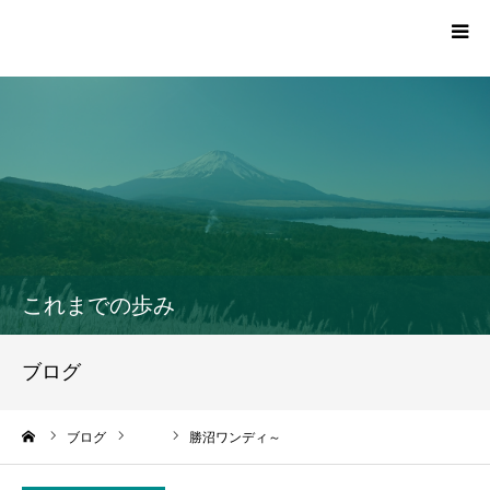
TOP
プロフィール
活動報告一覧
これまでの歩み
党員・サポーター登録
ブログ
お問い合わせ
ーム
ブログ
勝沼ワンディ～