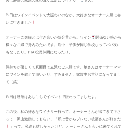
実は勝沼の親族の家の直ぐ近所にワイナリー
さん。
昨日はワインイベントで大賑わいのなか、大好きなオーナー夫婦に会
いに行きました
オーナーご夫婦とは付き合いが随分昔から。ワイン
関係ない時から
様々なご縁で身内みたいです。途中、子供が同じ学校なってパパ友に
もなったり。PTA 役員仲間になったり。
気持ちが優しくて真面目で立派なご夫婦です。娘さんはオーナーママ
にワインを教えて頂いたり、すみません、家族中お世話になってまし
て（笑）
昨日は勝沼はあちこちでイベントで賑わってましたよ。
この後、私の好きなワイナリー行って、オーナーさんが出てきて下さ
って、沢山激励してもらい、「私は昔からブレない後藤さんが好きだ
」って。私達も嬉しかったけど、オーナーさんも会いに来てくれて