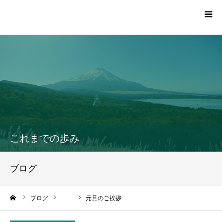
TOP
プロフィール
活動報告一覧
これまでの歩み
党員・サポーター登録
ブログ
お問い合わせ
ーム
ブログ
元旦のご挨拶