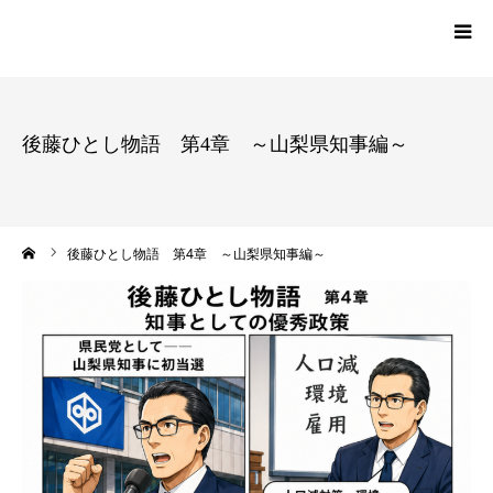
TOP
後藤ひとし物語 第4章 ～山梨県知事編～
プロフィール
ーム
活動報告一覧
後藤ひとし物語 第4章 ～山梨県知事編～
党員・サポーター登録
お問い合わせ